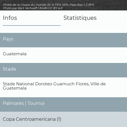
Finale de la Coupe du monde de la FIFA 1974, Pays-Bas 1-2 RFA
Photo
par Bert Verhoeff / Anefo
CC BY 4.0
Infos
Statistiques
Pays
Guatemala
Stade
Stade National Doroteo Guamuch Flores, Ville de
Guatemala
Palmarès | Tournoi
Copa Centroamericana (1)