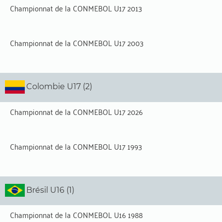
Championnat de la CONMEBOL U17 2013
Championnat de la CONMEBOL U17 2003
Colombie U17 (2)
Championnat de la CONMEBOL U17 2026
Championnat de la CONMEBOL U17 1993
Brésil U16 (1)
Championnat de la CONMEBOL U16 1988