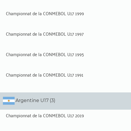
Championnat de la CONMEBOL U17 1999
Championnat de la CONMEBOL U17 1997
Championnat de la CONMEBOL U17 1995
Championnat de la CONMEBOL U17 1991
Argentine U17 (3)
Championnat de la CONMEBOL U17 2019