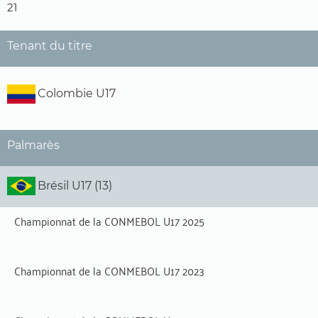
21
Tenant du titre
Colombie U17
Palmarès
Brésil U17 (13)
Championnat de la CONMEBOL U17 2025
Championnat de la CONMEBOL U17 2023