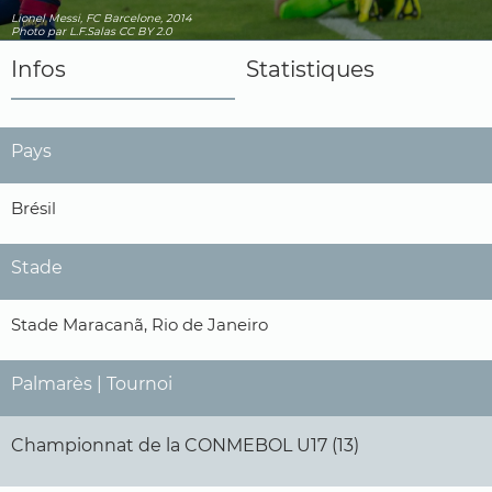
Lionel Messi, FC Barcelone, 2014
Photo
par L.F.Salas
CC BY 2.0
Infos
Statistiques
Pays
Brésil
Stade
Stade Maracanã, Rio de Janeiro
Palmarès | Tournoi
Championnat de la CONMEBOL U17 (13)