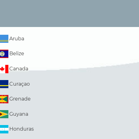
Aruba
Belize
Canada
Curaçao
Grenade
Guyana
Honduras