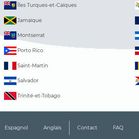
Îles Turques-et-Caïques
Jamaïque
Montserrat
Porto Rico
Saint-Martin
Salvador
Trinité-et-Tobago
Espagnol
Anglais
Contact
FAQ