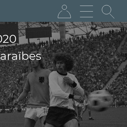
020
araïbes