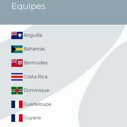
Equipes
Anguilla
Bahamas
Bermudes
Costa Rica
Dominique
Guadeloupe
Guyane