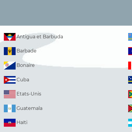
Antigua et Barbuda
Barbade
Bonaire
Cuba
Etats-Unis
Guatemala
Haïti