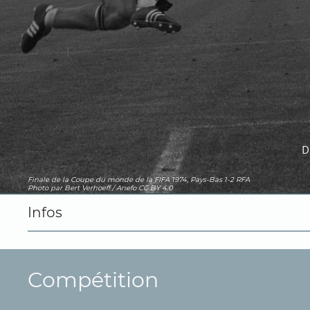
D
Finale de la Coupe du monde de la FIFA 1974, Pays-Bas 1-2 RFA
Photo
par Bert Verhoeff / Anefo
CC BY 4.0
Infos
Compétition