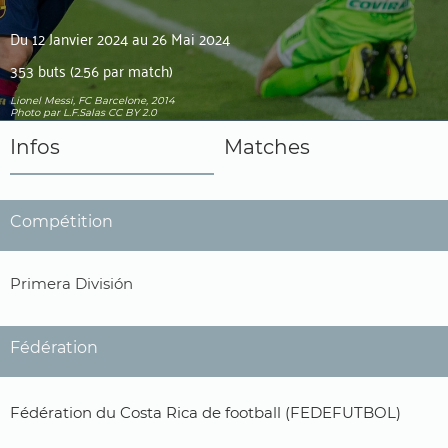
Du 12 Janvier 2024 au 26 Mai 2024
353 buts (2.56 par match)
Lionel Messi, FC Barcelone, 2014
Photo
par L.F.Salas
CC BY 2.0
Infos
Matches
Compétition
Primera División
Fédération
Fédération du Costa Rica de football (FEDEFUTBOL)