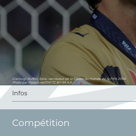
Gianluigi Buffon, Italie, vainqueur de la Coupe du monde de la FIFA 2006
Photo par ForzaJuve2019
CC BY-SA 4.0
Infos
Compétition