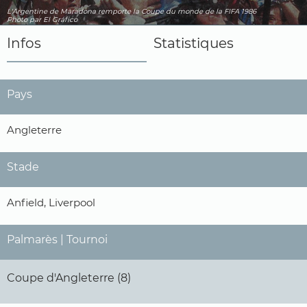
L'Argentine de Maradona remporte la Coupe du monde de la FIFA 1986
Photo par El Gráfico
Infos
Statistiques
Pays
Angleterre
Stade
Anfield, Liverpool
Palmarès | Tournoi
Coupe d'Angleterre (8)