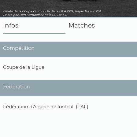
Finale de la Coupe du monde de la FIFA 1974, Pays-Bas 1-2 RFA
Photo
par Bert Verhoeff / Anefo
CC BY 4.0
Infos
Matches
Compétition
Coupe de la Ligue
Fédération
Fédération d'Algérie de football (FAF)