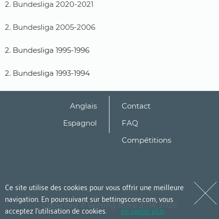
2. Bundesliga 2020-2021
2. Bundesliga 2005-2006
2. Bundesliga 1995-1996
2. Bundesliga 1993-1994
Anglais
Contact
Espagnol
FAQ
Compétitions
Ce site utilise des cookies pour vous offrir une meilleure
navigation. En poursuivant sur bettingscore.com, vous
Copyright © Betting Score 2014-2026
acceptez l’utilisation de cookies.
en savoir plus