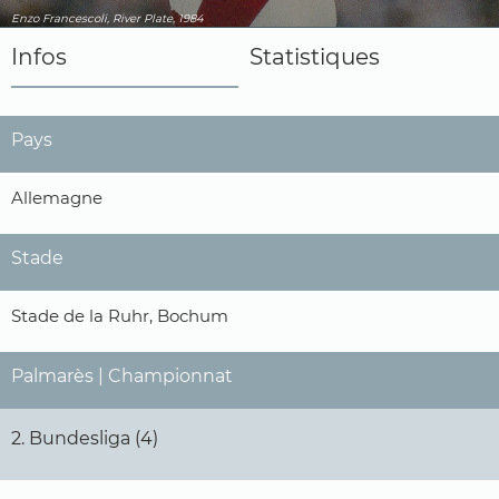
Enzo Francescoli, River Plate, 1984
Infos
Statistiques
Pays
Allemagne
Stade
Stade de la Ruhr, Bochum
Palmarès | Championnat
2. Bundesliga (4)