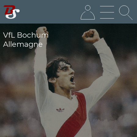
VfL Bochum
Allemagne