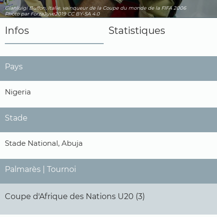
Gianluigi Buffon, Italie, vainqueur de la Coupe du monde de la FIFA 2006
Photo par ForzaJuve2019
CC BY-SA 4.0
Infos
Statistiques
Pays
Nigeria
Stade
Stade National, Abuja
Palmarès | Tournoi
Coupe d'Afrique des Nations U20 (3)