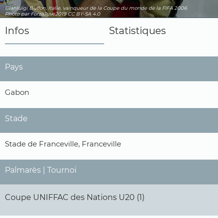
Gianluigi Buffon, Italie, vainqueur de la Coupe du monde de la FIFA 2006
Photo par ForzaJuve2019
CC BY-SA 4.0
Infos
Statistiques
Pays
Gabon
Stade
Stade de Franceville, Franceville
Palmarès | Tournoi
Coupe UNIFFAC des Nations U20 (1)