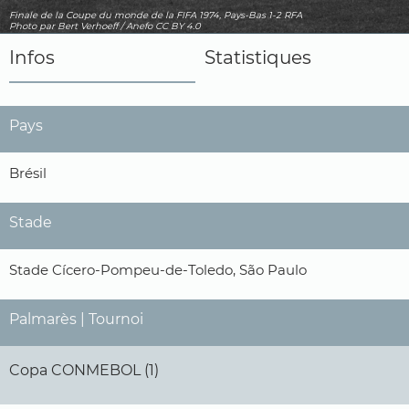
Finale de la Coupe du monde de la FIFA 1974, Pays-Bas 1-2 RFA
Photo
par Bert Verhoeff / Anefo
CC BY 4.0
Infos
Statistiques
Pays
Brésil
Stade
Stade Cícero-Pompeu-de-Toledo, São Paulo
Palmarès | Tournoi
Copa CONMEBOL (1)