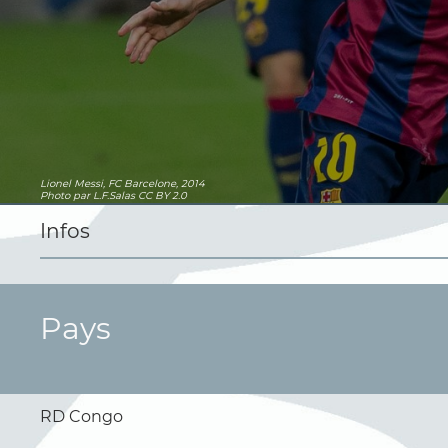
Lionel Messi, FC Barcelone, 2014
Photo
par L.F.Salas
CC BY 2.0
Infos
Pays
RD Congo