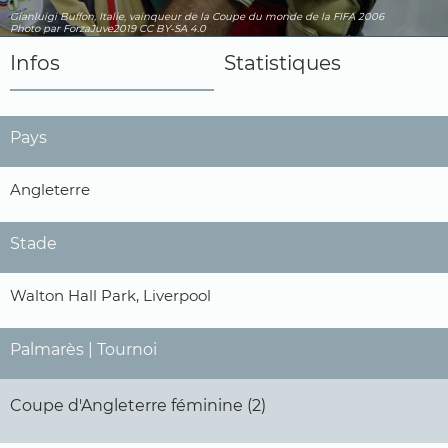
Gianluigi Buffon, Italie, vainqueur de la Coupe du monde de la FIFA 2006
Photo par ForzaJuve2019
CC BY-SA 4.0
Infos
Statistiques
Pays
Angleterre
Stade
Walton Hall Park, Liverpool
Palmarès | Tournoi
Coupe d'Angleterre féminine (2)