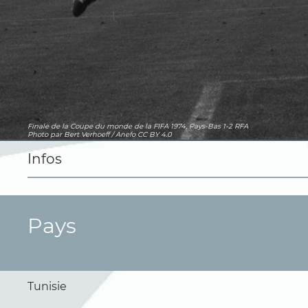
Finale de la Coupe du monde de la FIFA 1974, Pays-Bas 1-2 RFA
Photo
par Bert Verhoeff / Anefo
CC BY 4.0
Infos
Pays
Tunisie