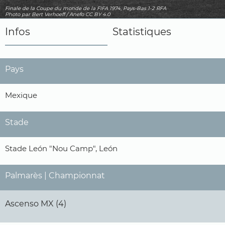
Finale de la Coupe du monde de la FIFA 1974, Pays-Bas 1-2 RFA
Photo
par Bert Verhoeff / Anefo
CC BY 4.0
Infos
Statistiques
Pays
Mexique
Stade
Stade León "Nou Camp", León
Palmarès | Championnat
Ascenso MX (4)