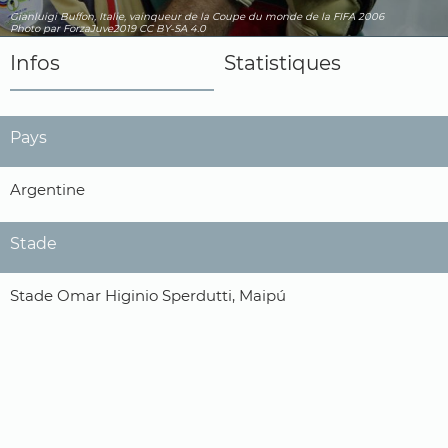
Gianluigi Buffon, Italie, vainqueur de la Coupe du monde de la FIFA 2006
Photo par ForzaJuve2019
CC BY-SA 4.0
Infos
Statistiques
Pays
Argentine
Stade
Stade Omar Higinio Sperdutti, Maipú