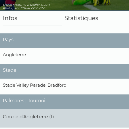
Lionel Messi, FC Barcelone, 2014
Photo
par L.F.Salas
CC BY 2.0
Infos
Statistiques
Pays
Angleterre
Stade
Stade Valley Parade, Bradford
Palmarès | Tournoi
Coupe d'Angleterre (1)