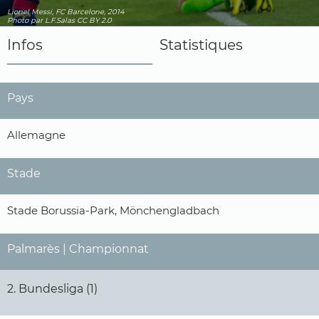
Lionel Messi, FC Barcelone, 2014
Photo
par L.F.Salas
CC BY 2.0
Infos
Statistiques
Pays
Allemagne
Stade
Stade Borussia-Park, Mönchengladbach
Palmarès | Championnat
2. Bundesliga (1)