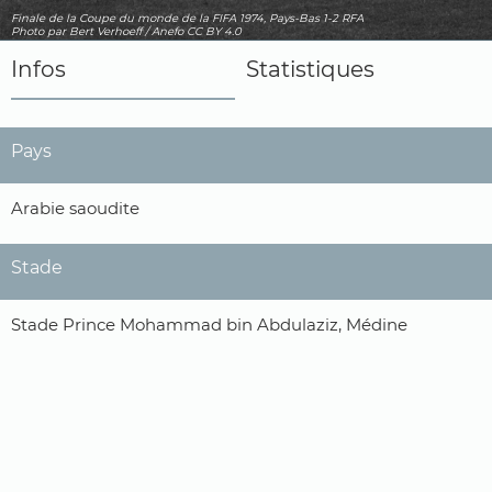
Finale de la Coupe du monde de la FIFA 1974, Pays-Bas 1-2 RFA
Photo
par Bert Verhoeff / Anefo
CC BY 4.0
Infos
Statistiques
Pays
Arabie saoudite
Stade
Stade Prince Mohammad bin Abdulaziz, Médine