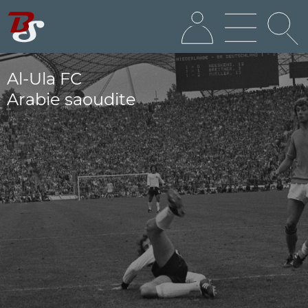
Al-Ula FC
Arabie saoudite