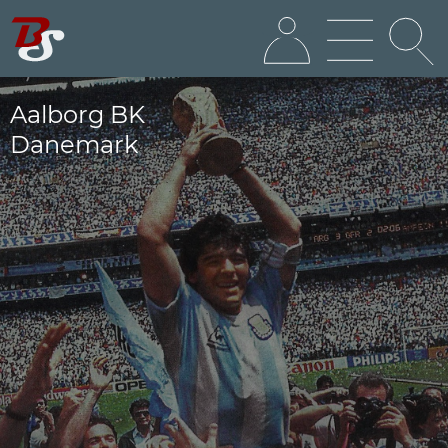
Aalborg BK
Danemark