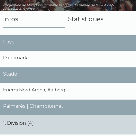
L'Argentine de Maradona remporte la Coupe du monde de la FIFA 1986
Photo par El Gráfico
Infos
Statistiques
Pays
Danemark
Stade
Energi Nord Arena, Aalborg
Palmarès | Championnat
1. Division (4)