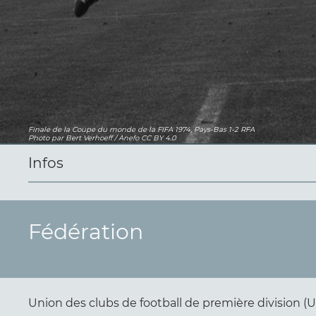
Finale de la Coupe du monde de la FIFA 1974, Pays-Bas 1-2 RFA
Photo
par Bert Verhoeff / Anefo
CC BY 4.0
Infos
Fédération
Union des clubs de football de première division 