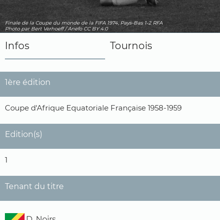
Finale de la Coupe du monde de la FIFA 1974, Pays-Bas 1-2 RFA
Photo
par Bert Verhoeff / Anefo
CC BY 4.0
Infos
Tournois
1ère édition
Coupe d'Afrique Equatoriale Française 1958-1959
Edition(s)
1
Tenant du titre
D. Noirs