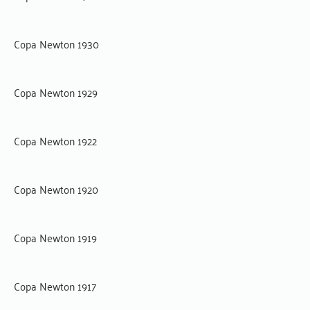
Copa Newton 1930
Copa Newton 1929
Copa Newton 1922
Copa Newton 1920
Copa Newton 1919
Copa Newton 1917