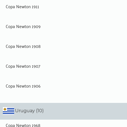
Copa Newton 1911
Copa Newton 1909
Copa Newton 1908
Copa Newton 1907
Copa Newton 1906
Uruguay (10)
Copa Newton 1968