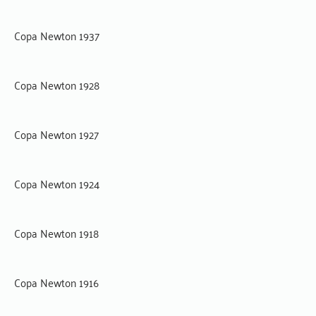
Copa Newton 1937
Copa Newton 1928
Copa Newton 1927
Copa Newton 1924
Copa Newton 1918
Copa Newton 1916