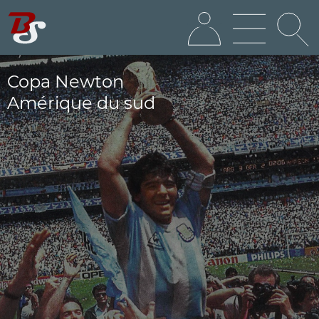
Copa Newton
Amérique du sud