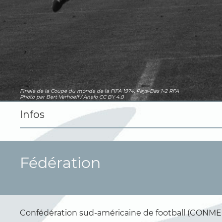
Finale de la Coupe du monde de la FIFA 1974, Pays-Bas 1-2 RFA
Photo
par Bert Verhoeff / Anefo
CC BY 4.0
Infos
Fédération
Confédération sud-américaine de football (CONM