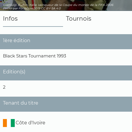
Gianluigi Buffon, Italie, vainqueur de la Coupe du monde de la FIFA 2006
Photo par ForzaJuve2019
CC BY-SA 4.0
Infos
Tournois
1ère édition
Black Stars Tournament 1993
Edition(s)
2
Tenant du titre
Côte d'Ivoire