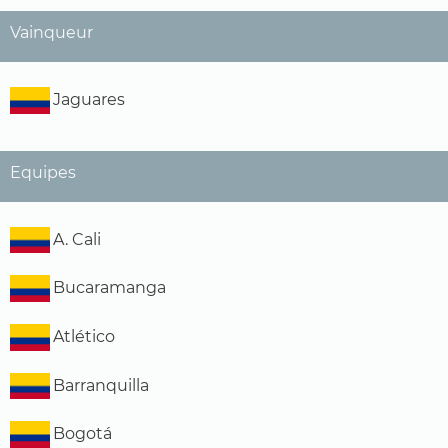
Vainqueur
Jaguares
Equipes
A. Cali
Bucaramanga
Atlético
Barranquilla
Bogotá