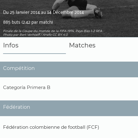
Du 25 Janvier 2014 au 14 Décembre 2014
885 buts (2.42 par match)
Finale de la Coupe du monde de la FIFA 1974, Pays-Bas 1-2 RFA
Photo
par Bert Verhoeff / Anefo
CC BY 4.0
Infos
Matches
Compétition
Categoría Primera B
Fédération
Fédération colombienne de football (FCF)