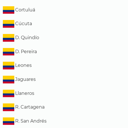
Cortuluá
Cúcuta
D. Quindío
D. Pereira
Leones
Jaguares
Llaneros
R. Cartagena
R. San Andrés