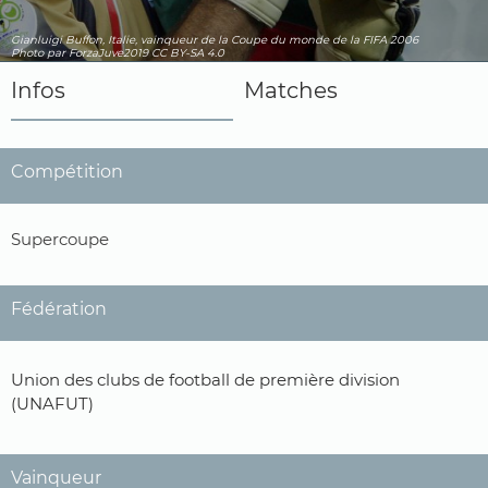
Gianluigi Buffon, Italie, vainqueur de la Coupe du monde de la FIFA 2006
Photo par ForzaJuve2019
CC BY-SA 4.0
Infos
Matches
Compétition
Supercoupe
Fédération
Union des clubs de football de première division
(UNAFUT)
Vainqueur