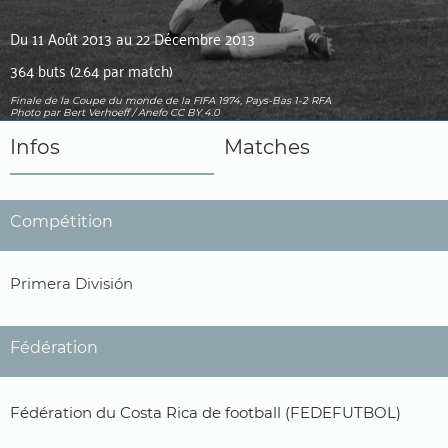
Du 11 Août 2013 au 22 Décembre 2013
364 buts (2.64 par match)
Finale de la Coupe du monde de la FIFA 1974, Pays-Bas 1-2 RFA
Photo
par Bert Verhoeff / Anefo
CC BY 4.0
Infos
Matches
Compétition
Primera División
Fédération
Fédération du Costa Rica de football (FEDEFUTBOL)