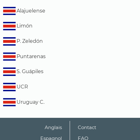
Alajuelense
Limón
P. Zeledón
Puntarenas
S. Guápiles
UCR
Uruguay C.
Anglais
Contact
Espagnol
FAQ