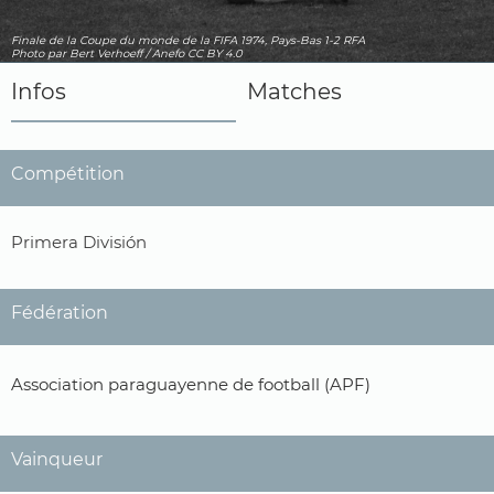
Finale de la Coupe du monde de la FIFA 1974, Pays-Bas 1-2 RFA
Photo
par Bert Verhoeff / Anefo
CC BY 4.0
Infos
Matches
Compétition
Primera División
Fédération
Association paraguayenne de football (APF)
Vainqueur