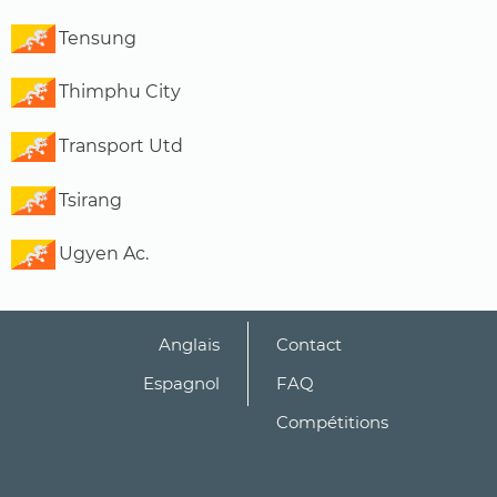
Tensung
Thimphu City
Transport Utd
Tsirang
Ugyen Ac.
Anglais
Contact
Espagnol
FAQ
Compétitions