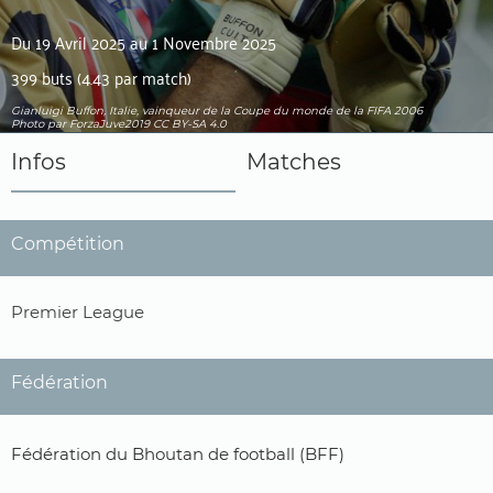
Du 19 Avril 2025 au 1 Novembre 2025
399 buts (4.43 par match)
Gianluigi Buffon, Italie, vainqueur de la Coupe du monde de la FIFA 2006
Photo par ForzaJuve2019
CC BY-SA 4.0
Infos
Matches
Compétition
Premier League
Fédération
Fédération du Bhoutan de football (BFF)