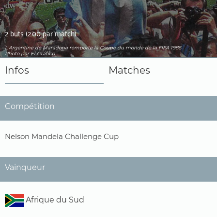
2 buts (2.00 par match)
L'Argentine de Maradona remporte la Coupe du monde de la FIFA 1986
Photo par El Gráfico
Infos
Matches
Compétition
Nelson Mandela Challenge Cup
Vainqueur
Afrique du Sud