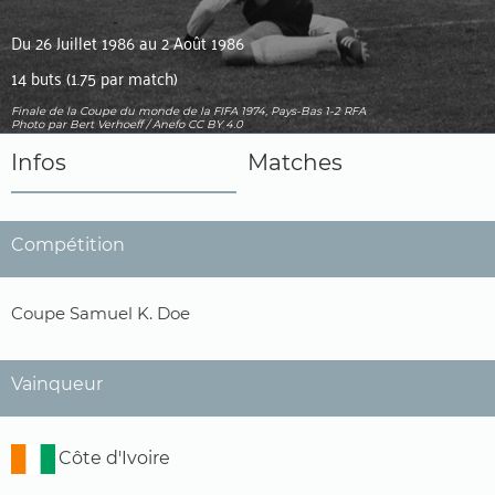
Du 26 Juillet 1986 au 2 Août 1986
14 buts (1.75 par match)
Finale de la Coupe du monde de la FIFA 1974, Pays-Bas 1-2 RFA
Photo
par Bert Verhoeff / Anefo
CC BY 4.0
Infos
Matches
Compétition
Coupe Samuel K. Doe
Vainqueur
Côte d'Ivoire