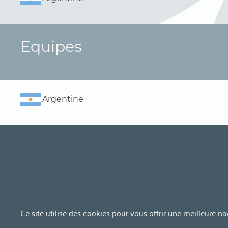
Equipes
Argentine
Ce site utilise des cookies pour vous offrir une meilleure n