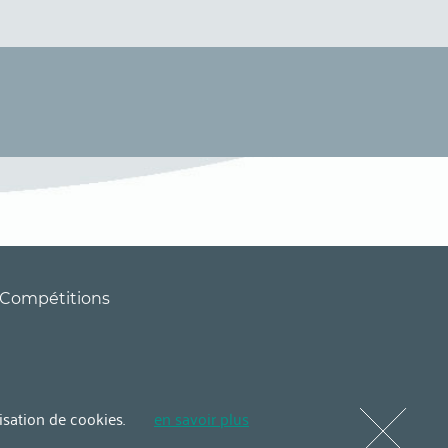
Compétitions
lisation de cookies.
en savoir plus