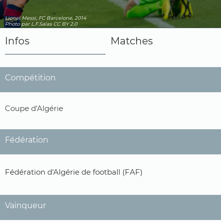
Lionel Messi, FC Barcelone, 2014
Photo
par L.F.Salas
CC BY 2.0
Infos
Matches
Compétition
Coupe d'Algérie
Fédération
Fédération d'Algérie de football (FAF)
Vainqueur