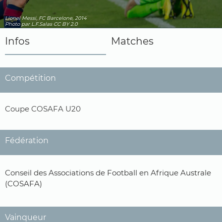
Lionel Messi, FC Barcelone, 2014
Photo
par L.F.Salas
CC BY 2.0
Infos
Matches
Compétition
Coupe COSAFA U20
Fédération
Conseil des Associations de Football en Afrique Australe
(COSAFA)
Vainqueur