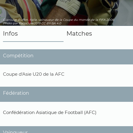
Gianluigi Buffon, Italie, vainqueur de la Coupe du monde de la FIFA 2006
Photo par ForzaJuve2019
CC BY-SA 4.0
Infos
Matches
Compétition
Coupe d'Asie U20 de la AFC
Fédération
Confédération Asiatique de Football (AFC)
Vainqueur