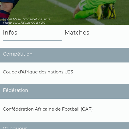
Lionel Messi, FC Barcelone, 2014
Photo
par L.F.Salas
CC BY 2.0
Infos
Matches
Compétition
Coupe d'Afrique des nations U23
Fédération
Confédération Africaine de Football (CAF)
Vainqueur