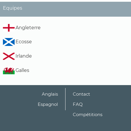
Equipes
Angleterre
Ecosse
Irlande
Galles
Anglais
Contact
Espagnol
FAQ
Compétitions